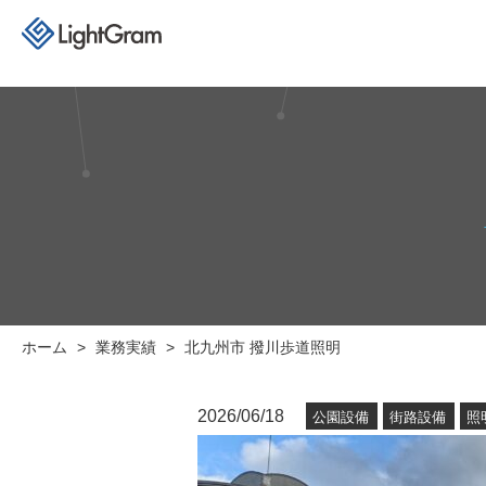
ホーム
業務実績
北九州市 撥川歩道照明
2026/06/18
公園設備
街路設備
照