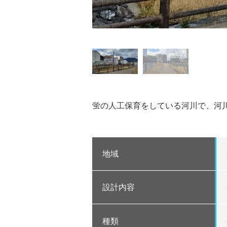
蛍の人工保育をしている河川で、河
地域
設計内容
種類