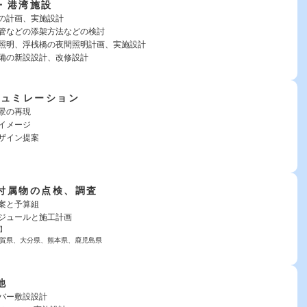
・港湾施設
の計画、実施設計
管などの添架方法などの検討
照明、浮桟橋の夜間照明計画、実施設計
備の新設設計、改修設計
シュミレーション
景の再現
イメージ
ザイン提案
付属物の点検、調査
提案と予算組
ジュールと施工計画
】
賀県、大分県、熊本県、鹿児島県
他
バー敷設設計