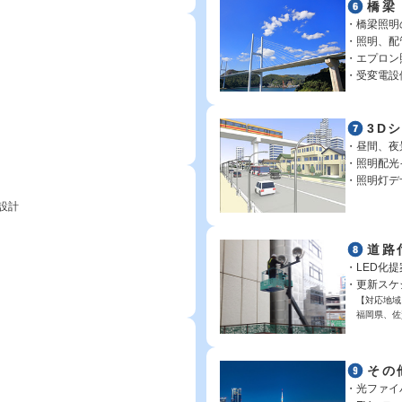
橋梁
橋梁照明
照明、配
エプロン
受変電設
3D
昼間、夜
照明配光
照明灯デ
設計
道路
LED化
更新スケ
【対応地域
福岡県、佐
その
光ファイ