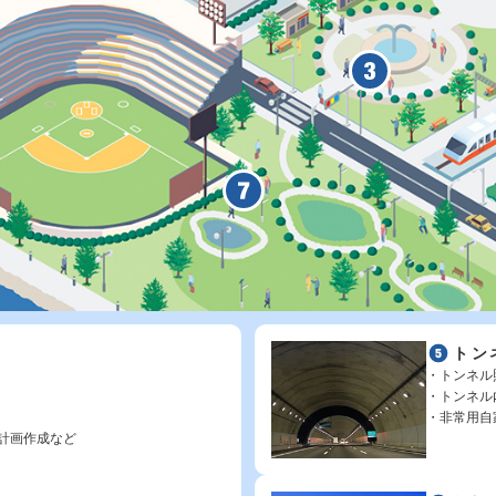
トン
トンネル
トンネル
非常用自
計画作成など