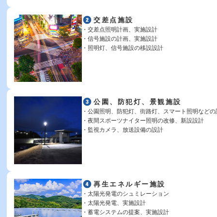
交差点施設
交差点照明計画、実施設計
信号施設の計画、実施設計
照明灯、信号施設の移設設計
公園、防犯灯、景観施設
公園照明、防犯灯、街路灯、スマート照明などの
夜間スポーツナイター照明の改修、新設設計
監視カメラ、放送設備の設計
再生エネルギー施設
太陽光発電のシュミレーション
太陽光発電、実施設計
蓄電システムの提案、実施設計