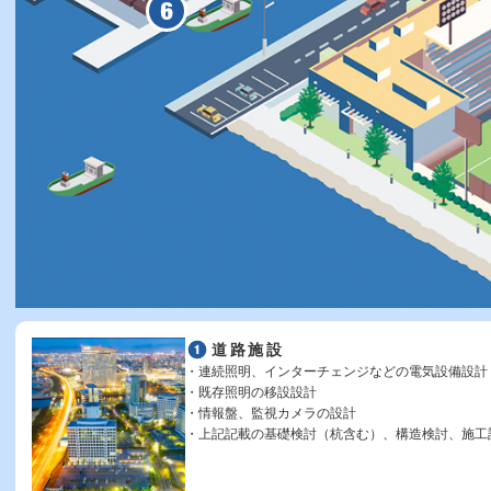
道路施設
連続照明、インターチェンジなどの電気設備設計
既存照明の移設設計
情報盤、監視カメラの設計
上記記載の基礎検討（杭含む）、構造検討、施工