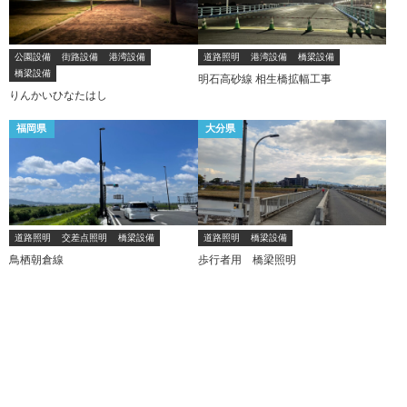
公園設備
街路設備
港湾設備
道路照明
港湾設備
橋梁設備
橋梁設備
明石高砂線 相生橋拡幅工事
りんかいひなたはし
福岡県
大分県
道路照明
交差点照明
橋梁設備
道路照明
橋梁設備
鳥栖朝倉線
歩行者用 橋梁照明