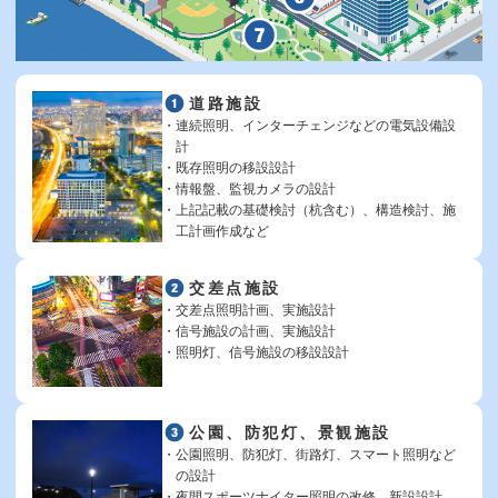
道路施設
連続照明、インターチェンジなどの電気設備設
計
既存照明の移設設計
情報盤、監視カメラの設計
上記記載の基礎検討（杭含む）、構造検討、施
工計画作成など
交差点施設
交差点照明計画、実施設計
信号施設の計画、実施設計
照明灯、信号施設の移設設計
公園、防犯灯、景観施設
公園照明、防犯灯、街路灯、スマート照明など
の設計
夜間スポーツナイター照明の改修、新設設計