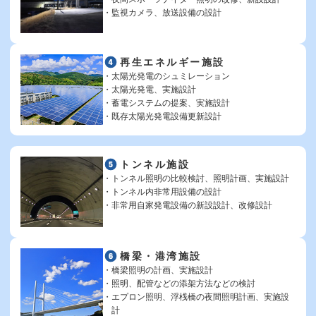
監視カメラ、放送設備の設計
再生エネルギー施設
太陽光発電のシュミレーション
太陽光発電、実施設計
蓄電システムの提案、実施設計
既存太陽光発電設備更新設計
トンネル施設
トンネル照明の比較検討、照明計画、実施設計
トンネル内非常用設備の設計
非常用自家発電設備の新設設計、改修設計
橋梁・港湾施設
橋梁照明の計画、実施設計
照明、配管などの添架方法などの検討
エプロン照明、浮桟橋の夜間照明計画、実施設
計