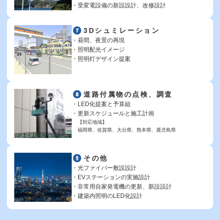
受変電設備の新設設計、改修設計
3Dシュミレーション
昼間、夜景の再現
照明配光イメージ
照明灯デザイン提案
道路付属物の点検、調査
LED化提案と予算組
更新スケジュールと施工計画
【対応地域】
福岡県、佐賀県、大分県、熊本県、鹿児島県
その他
光ファイバー敷設設計
EVステーションの実施設計
非常用自家発電機の更新、新設設計
建築内照明のLED化設計